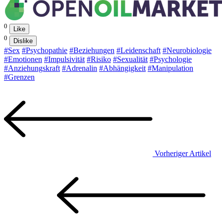
0
Like
0
Dislike
#Sex
#Psychopathie
#Beziehungen
#Leidenschaft
#Neurobiologie
#Emotionen
#Impulsivität
#Risiko
#Sexualität
#Psychologie
#Anziehungskraft
#Adrenalin
#Abhängigkeit
#Manipulation
#Grenzen
Vorheriger Artikel