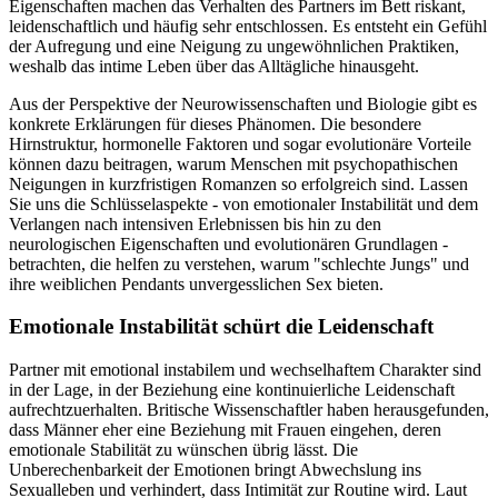
Eigenschaften machen das Verhalten des Partners im Bett riskant,
leidenschaftlich und häufig sehr entschlossen. Es entsteht ein Gefühl
der Aufregung und eine Neigung zu ungewöhnlichen Praktiken,
weshalb das intime Leben über das Alltägliche hinausgeht.
Aus der Perspektive der Neurowissenschaften und Biologie gibt es
konkrete Erklärungen für dieses Phänomen. Die besondere
Hirnstruktur, hormonelle Faktoren und sogar evolutionäre Vorteile
können dazu beitragen, warum Menschen mit psychopathischen
Neigungen in kurzfristigen Romanzen so erfolgreich sind. Lassen
Sie uns die Schlüsselaspekte - von emotionaler Instabilität und dem
Verlangen nach intensiven Erlebnissen bis hin zu den
neurologischen Eigenschaften und evolutionären Grundlagen -
betrachten, die helfen zu verstehen, warum "schlechte Jungs" und
ihre weiblichen Pendants unvergesslichen Sex bieten.
Emotionale Instabilität schürt die Leidenschaft
Partner mit emotional instabilem und wechselhaftem Charakter sind
in der Lage, in der Beziehung eine kontinuierliche Leidenschaft
aufrechtzuerhalten. Britische Wissenschaftler haben herausgefunden,
dass Männer eher eine Beziehung mit Frauen eingehen, deren
emotionale Stabilität zu wünschen übrig lässt. Die
Unberechenbarkeit der Emotionen bringt Abwechslung ins
Sexualleben und verhindert, dass Intimität zur Routine wird. Laut