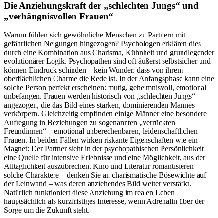
Die Anziehungskraft der „schlechten Jungs“ und
„verhängnisvollen Frauen“
Warum fühlen sich gewöhnliche Menschen zu Partnern mit
gefährlichen Neigungen hingezogen? Psychologen erklären dies
durch eine Kombination aus Charisma, Kühnheit und grundlegender
evolutionärer Logik. Psychopathen sind oft äußerst selbstsicher und
können Eindruck schinden – kein Wunder, dass von ihrem
oberflächlichen Charme die Rede ist. In der Anfangsphase kann eine
solche Person perfekt erscheinen: mutig, geheimnisvoll, emotional
unbefangen. Frauen werden historisch von „schlechten Jungs“
angezogen, die das Bild eines starken, dominierenden Mannes
verkörpern. Gleichzeitig empfinden einige Männer eine besondere
Aufregung in Beziehungen zu sogenannten „verrückten
Freundinnen“ – emotional unberechenbaren, leidenschaftlichen
Frauen. In beiden Fällen wirken riskante Eigenschaften wie ein
Magnet: Der Partner sieht in der psychopathischen Persönlichkeit
eine Quelle für intensive Erlebnisse und eine Möglichkeit, aus der
Alltäglichkeit auszubrechen. Kino und Literatur romantisieren
solche Charaktere – denken Sie an charismatische Bösewichte auf
der Leinwand – was deren anziehendes Bild weiter verstärkt.
Natürlich funktioniert diese Anziehung im realen Leben
hauptsächlich als kurzfristiges Interesse, wenn Adrenalin über der
Sorge um die Zukunft steht.