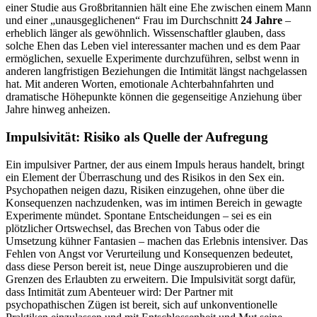
einer Studie aus Großbritannien hält eine Ehe zwischen einem Mann
und einer „unausgeglichenen“ Frau im Durchschnitt
24 Jahre
–
erheblich länger als gewöhnlich. Wissenschaftler glauben, dass
solche Ehen das Leben viel interessanter machen und es dem Paar
ermöglichen, sexuelle Experimente durchzuführen, selbst wenn in
anderen langfristigen Beziehungen die Intimität längst nachgelassen
hat. Mit anderen Worten, emotionale Achterbahnfahrten und
dramatische Höhepunkte können die gegenseitige Anziehung über
Jahre hinweg anheizen.
Impulsivität: Risiko als Quelle der Aufregung
Ein impulsiver Partner, der aus einem Impuls heraus handelt, bringt
ein Element der Überraschung und des Risikos in den Sex ein.
Psychopathen neigen dazu, Risiken einzugehen, ohne über die
Konsequenzen nachzudenken, was im intimen Bereich in gewagte
Experimente mündet. Spontane Entscheidungen – sei es ein
plötzlicher Ortswechsel, das Brechen von Tabus oder die
Umsetzung kühner Fantasien – machen das Erlebnis intensiver. Das
Fehlen von Angst vor Verurteilung und Konsequenzen bedeutet,
dass diese Person bereit ist, neue Dinge auszuprobieren und die
Grenzen des Erlaubten zu erweitern. Die Impulsivität sorgt dafür,
dass Intimität zum Abenteuer wird: Der Partner mit
psychopathischen Zügen ist bereit, sich auf unkonventionelle