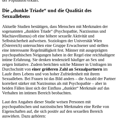
der Population erklärt.
Die „dunkle Triade“ und die Qualität des
Sexuallebens
Aktuelle Studien bestätigen, dass Menschen mit Merkmalen der
sogenannten „dunklen Triade“ (Psychopathie, Narzissmus und
Machiavellismus) oft eine höhere sexuelle Aktivität und
Selbstsicherheit aufweisen. Soziologen der Universität Wien
(Österreich) untersuchten eine Gruppe Erwachsener und stellten
eine interessante Regelmäßigkeit fest. Männer mit ausgeprägten
psychopathischen Neigungen haben in der Regel eine reichhaltigere
intime Erfahrung. Sie denken tendenziell häufiger an Sex und
zeigen Initiative. Zudem berichten solche Männer in Umfragen im
Durchschnitt von
einer größeren Zahl an Sexualpartnern
im
Laufe ihres Lebens und von hoher Zufriedenheit mit ihrem
Sexualleben. Bei Frauen ist das Bild anders – die Anzahl der Partner
korreliert stärker mit Narzissmus als mit Psychopathie – aber in
beiden Fällen lässt sich der Einfluss „dunkler“ Merkmale auf das
Verhalten im intimen Bereich beobachten.
Laut den Angaben dieser Studie weisen Personen mit
psychopathischen und narzisstischen Merkmalen eine Reihe von
Eigenschaften auf, die sich positiv auf den sexuellen Bereich
auswirken. Dazu gehören: