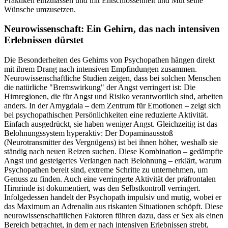
Praktiken einzulassen und mit Entschlossenheit und Mut seine
Wünsche umzusetzen.
Neurowissenschaft: Ein Gehirn, das nach intensiven
Erlebnissen dürstet
Die Besonderheiten des Gehirns von Psychopathen hängen direkt
mit ihrem Drang nach intensiven Empfindungen zusammen.
Neurowissenschaftliche Studien zeigen, dass bei solchen Menschen
die natürliche "Bremswirkung" der Angst verringert ist: Die
Hirnregionen, die für Angst und Risiko verantwortlich sind, arbeiten
anders. In der Amygdala – dem Zentrum für Emotionen – zeigt sich
bei psychopathischen Persönlichkeiten eine reduzierte Aktivität.
Einfach ausgedrückt, sie haben weniger Angst. Gleichzeitig ist das
Belohnungssystem hyperaktiv: Der Dopaminausstoß
(Neurotransmitter des Vergnügens) ist bei ihnen höher, weshalb sie
ständig nach neuen Reizen suchen. Diese Kombination – gedämpfte
Angst und gesteigertes Verlangen nach Belohnung – erklärt, warum
Psychopathen bereit sind, extreme Schritte zu unternehmen, um
Genuss zu finden. Auch eine verringerte Aktivität der präfrontalen
Hirnrinde ist dokumentiert, was den Selbstkontroll verringert.
Infolgedessen handelt der Psychopath impulsiv und mutig, wobei er
das Maximum an Adrenalin aus riskanten Situationen schöpft. Diese
neurowissenschaftlichen Faktoren führen dazu, dass er Sex als einen
Bereich betrachtet, in dem er nach intensiven Erlebnissen strebt,