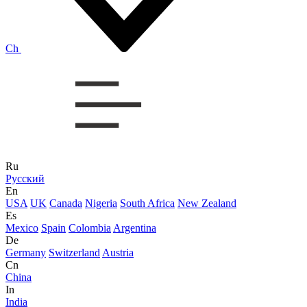
Ch
Ru
Русский
En
USA
UK
Canada
Nigeria
South Africa
New Zealand
Es
Mexico
Spain
Colombia
Argentina
De
Germany
Switzerland
Austria
Cn
China
In
India