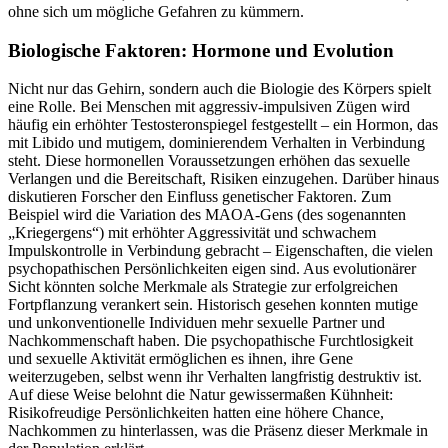
ohne sich um mögliche Gefahren zu kümmern.
Biologische Faktoren: Hormone und Evolution
Nicht nur das Gehirn, sondern auch die Biologie des Körpers spielt
eine Rolle. Bei Menschen mit aggressiv-impulsiven Zügen wird
häufig ein erhöhter Testosteronspiegel festgestellt – ein Hormon, das
mit Libido und mutigem, dominierendem Verhalten in Verbindung
steht. Diese hormonellen Voraussetzungen erhöhen das sexuelle
Verlangen und die Bereitschaft, Risiken einzugehen. Darüber hinaus
diskutieren Forscher den Einfluss genetischer Faktoren. Zum
Beispiel wird die Variation des MAOA-Gens (des sogenannten
„Kriegergens“) mit erhöhter Aggressivität und schwachem
Impulskontrolle in Verbindung gebracht – Eigenschaften, die vielen
psychopathischen Persönlichkeiten eigen sind. Aus evolutionärer
Sicht könnten solche Merkmale als Strategie zur erfolgreichen
Fortpflanzung verankert sein. Historisch gesehen konnten mutige
und unkonventionelle Individuen mehr sexuelle Partner und
Nachkommenschaft haben. Die psychopathische Furchtlosigkeit
und sexuelle Aktivität ermöglichen es ihnen, ihre Gene
weiterzugeben, selbst wenn ihr Verhalten langfristig destruktiv ist.
Auf diese Weise belohnt die Natur gewissermaßen Kühnheit:
Risikofreudige Persönlichkeiten hatten eine höhere Chance,
Nachkommen zu hinterlassen, was die Präsenz dieser Merkmale in