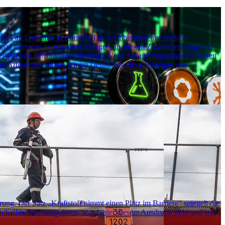
eresses an Dynamik gewonnen. Die Kombination aus starken
t das Interesse an riskanten Anlagen. In diesem Zusammenhang sind
führt von Bitcoin und Ethereum. Neue Anlagemöglichkeiten ziehen
em Artikel beleuchten wir im Detail, wie diese Synergie von
g. Der Satz „Kraftstoff nimmt einen Platz im Barriere“ spiegelt die
schaffen. Wir analysieren, was hinter diesem Ausdruck steht und wie