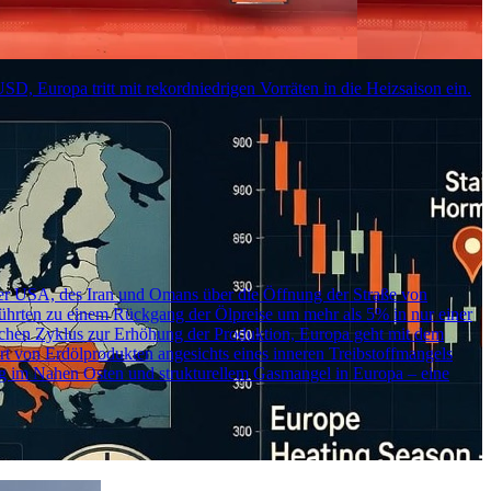
D, Europa tritt mit rekordniedrigen Vorräten in die Heizsaison ein.
n der USA, des Iran und Omans über die Öffnung der Straße von
führten zu einem Rückgang der Ölpreise um mehr als 5% in nur einer
lichen Zyklus zur Erhöhung der Produktion, Europa geht mit dem
ort von Erdölprodukten angesichts eines inneren Treibstoffmangels
ung im Nahen Osten und strukturellem Gasmangel in Europa – eine