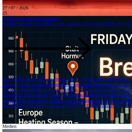
27 / 07 / 2026
25
Nachrichten und Publikationen
Nachrichten über Öl und Energie - Freitag, 07. August 2026: Der Deal
Der Energiesektor trifft am Freitag, den 7. August 2026, mit erhöht
Hormuz - einer Schlüsselarterie für den globalen Handel mit Öl und
Sitzung, während Brent von den lokalen Höchstständen Ende Juli auf
niedrigsten Füllstand der Erdgas-Speicherkapazitäten seit fünf Jahre
aufrecht. Für Investoren, Händler und Marktteilnehmer im Energiesek
Kombination, die die Dynamik von Öl, Gas, Erdölprodukten und E
06 / 08 / 2026
7
Medien