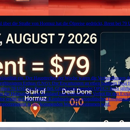
 über die Straße von Hormuz hat die Ölpreise gedrückt, Brent bei 79 US
er Volatilität ein. Der Haupttreiber der Woche waren die Verhandlunge
 verflüssigtem Erdgas (LNG). Die Erwartungen an einen baldigen Deal 
 etwa 79 USD pro Barrel fiel. Gleichzeitig beendet OPEC+ ihren jähr
n in die Heizsaison, und Russland hält weiterhin das Verbot für den Exp
tor ergibt sich eine seltene Kombination aus geopolitischer Entspann
nergieerzeugung in den kommenden Wochen bestimmen wird.