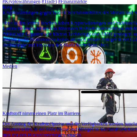
#Kryptowährungen
#TradFi
#Finanzmärkte
Blog
Kryptowährungen gegen TradFi: Wachstumsführer des Monats und Si
<br/>In den letzten Wochen haben Kryptowährungen und traditionell
Unternehmensberichten von führenden Halbleiterunternehmen und den r
Aktien von Giganten wie Micron Technology und AMD gestiegen, und
sowohl große institutionelle Fonds als auch private Anleger in der GU
Technologie und Finanzen den Markt beeinflusst.<br/>
01 / 06 / 2026
106
Medien
Kraftstoff nimmt einen Platz im Barriere
Der Anstieg der Kraftstoffpreise und die Verfügbarkeit werden zune
Situation wider, in der hohe Preise und Mangel an Kraftstoff erhebl
man mit den Herausforderungen umgeht.