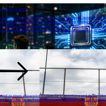
gnale für Anleger
e Finanzinstrumente (TradFi) aufgrund des gestiegenen Investorenint
asanten Fortschritten im Bereich der künstlichen Intelligenz befeuer
 auch die Kryptowährungsmärkte zeigen eine positive Dynamik, ange
S an und schaffen neue Strategien für die Portfolioverwaltung. In dies
hmend zu einem drängenden Problem für Unternehmen und die Bevölkerun
iche Hindernisse für die Entwicklung und den Betrieb von Unternehmen 