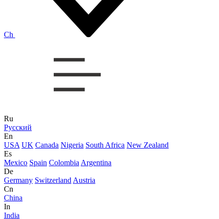
Ch
Ru
Русский
En
USA
UK
Canada
Nigeria
South Africa
New Zealand
Es
Mexico
Spain
Colombia
Argentina
De
Germany
Switzerland
Austria
Cn
China
In
India