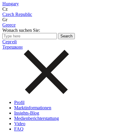
Hungary
Cz
Czech Republic
Gr
Greece
Wonach suchen Sie:
Сергей
Терешкин
Profil
Marktinformationen
Insights-Blog
Medienberichterstattung
Video
FAQ