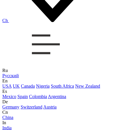
Ch
Ru
Русский
En
USA
UK
Canada
Nigeria
South Africa
New Zealand
Es
Mexico
Spain
Colombia
Argentina
De
Germany
Switzerland
Austria
Cn
China
In
India