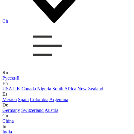
Ch
Ru
Русский
En
USA
UK
Canada
Nigeria
South Africa
New Zealand
Es
Mexico
Spain
Colombia
Argentina
De
Germany
Switzerland
Austria
Cn
China
In
India