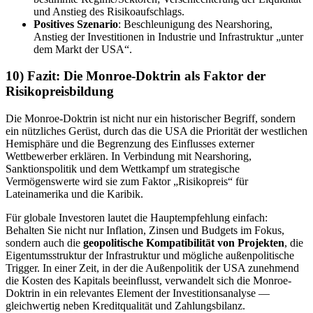
und Anstieg des Risikoaufschlags.
Positives Szenario
: Beschleunigung des Nearshoring,
Anstieg der Investitionen in Industrie und Infrastruktur „unter
dem Markt der USA“.
10) Fazit: Die Monroe-Doktrin als Faktor der
Risikopreisbildung
Die Monroe-Doktrin ist nicht nur ein historischer Begriff, sondern
ein nützliches Gerüst, durch das die USA die Priorität der westlichen
Hemisphäre und die Begrenzung des Einflusses externer
Wettbewerber erklären. In Verbindung mit Nearshoring,
Sanktionspolitik und dem Wettkampf um strategische
Vermögenswerte wird sie zum Faktor „Risikopreis“ für
Lateinamerika und die Karibik.
Für globale Investoren lautet die Hauptempfehlung einfach:
Behalten Sie nicht nur Inflation, Zinsen und Budgets im Fokus,
sondern auch die
geopolitische Kompatibilität von Projekten
, die
Eigentumsstruktur der Infrastruktur und mögliche außenpolitische
Trigger. In einer Zeit, in der die Außenpolitik der USA zunehmend
die Kosten des Kapitals beeinflusst, verwandelt sich die Monroe-
Doktrin in ein relevantes Element der Investitionsanalyse —
gleichwertig neben Kreditqualität und Zahlungsbilanz.