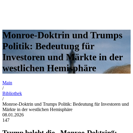
Monroe-Doktrin und Trumps
Politik: Bedeutung für
Investoren und Märkte in der
westlichen Hemisphäre
Main
/
Bibliothek
/
Monroe-Doktrin und Trumps Politik: Bedeutung für Investoren und
Märkte in der westlichen Hemisphäre
08.01.2026
147
Trump belebt die „Monroe-Doktrin“: