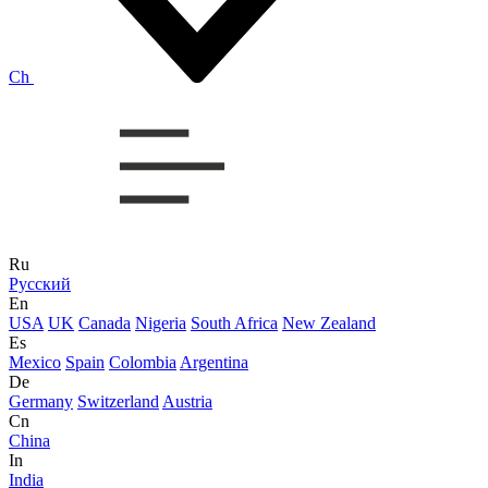
Ch
Ru
Русский
En
USA
UK
Canada
Nigeria
South Africa
New Zealand
Es
Mexico
Spain
Colombia
Argentina
De
Germany
Switzerland
Austria
Cn
China
In
India