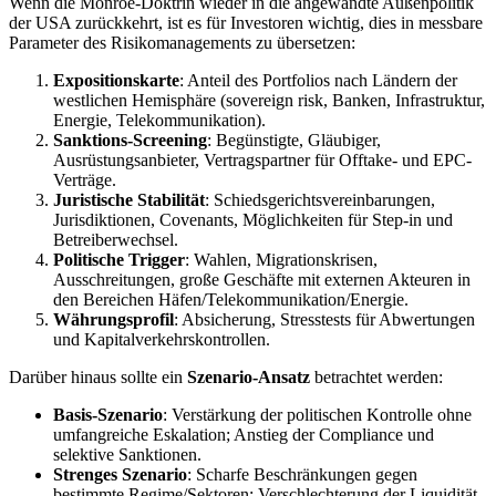
Wenn die Monroe-Doktrin wieder in die angewandte Außenpolitik
der USA zurückkehrt, ist es für Investoren wichtig, dies in messbare
Parameter des Risikomanagements zu übersetzen:
Expositionskarte
: Anteil des Portfolios nach Ländern der
westlichen Hemisphäre (sovereign risk, Banken, Infrastruktur,
Energie, Telekommunikation).
Sanktions-Screening
: Begünstigte, Gläubiger,
Ausrüstungsanbieter, Vertragspartner für Offtake- und EPC-
Verträge.
Juristische Stabilität
: Schiedsgerichtsvereinbarungen,
Jurisdiktionen, Covenants, Möglichkeiten für Step-in und
Betreiberwechsel.
Politische Trigger
: Wahlen, Migrationskrisen,
Ausschreitungen, große Geschäfte mit externen Akteuren in
den Bereichen Häfen/Telekommunikation/Energie.
Währungsprofil
: Absicherung, Stresstests für Abwertungen
und Kapitalverkehrskontrollen.
Darüber hinaus sollte ein
Szenario-Ansatz
betrachtet werden:
Basis-Szenario
: Verstärkung der politischen Kontrolle ohne
umfangreiche Eskalation; Anstieg der Compliance und
selektive Sanktionen.
Strenges Szenario
: Scharfe Beschränkungen gegen
bestimmte Regime/Sektoren; Verschlechterung der Liquidität