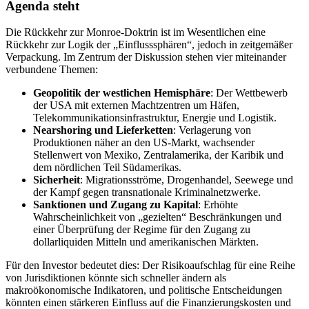
Agenda steht
Die Rückkehr zur Monroe-Doktrin ist im Wesentlichen eine
Rückkehr zur Logik der „Einflusssphären“, jedoch in zeitgemäßer
Verpackung. Im Zentrum der Diskussion stehen vier miteinander
verbundene Themen:
Geopolitik der westlichen Hemisphäre
: Der Wettbewerb
der USA mit externen Machtzentren um Häfen,
Telekommunikationsinfrastruktur, Energie und Logistik.
Nearshoring und Lieferketten
: Verlagerung von
Produktionen näher an den US-Markt, wachsender
Stellenwert von Mexiko, Zentralamerika, der Karibik und
dem nördlichen Teil Südamerikas.
Sicherheit
: Migrationsströme, Drogenhandel, Seewege und
der Kampf gegen transnationale Kriminalnetzwerke.
Sanktionen und Zugang zu Kapital
: Erhöhte
Wahrscheinlichkeit von „gezielten“ Beschränkungen und
einer Überprüfung der Regime für den Zugang zu
dollarliquiden Mitteln und amerikanischen Märkten.
Für den Investor bedeutet dies: Der Risikoaufschlag für eine Reihe
von Jurisdiktionen könnte sich schneller ändern als
makroökonomische Indikatoren, und politische Entscheidungen
könnten einen stärkeren Einfluss auf die Finanzierungskosten und