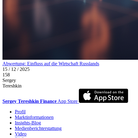
Abwertung: Einfluss auf die Wirtschaft Russlands
15 / 12 / 2025
158
Sergey
Tereshkin
Sergey Tereshkin Finance
App Store
Profil
Marktinformationen
Insights-Blog
Medienberichterstattung
Video