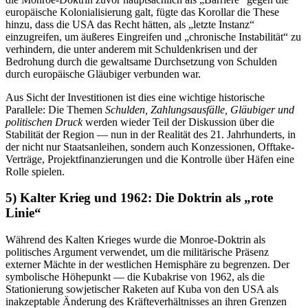
europäische Kolonialisierung galt, fügte das Korollar die These
hinzu, dass die USA das Recht hätten, als „letzte Instanz“
einzugreifen, um äußeres Eingreifen und „chronische Instabilität“ zu
verhindern, die unter anderem mit Schuldenkrisen und der
Bedrohung durch die gewaltsame Durchsetzung von Schulden
durch europäische Gläubiger verbunden war.
Aus Sicht der Investitionen ist dies eine wichtige historische
Parallele: Die Themen
Schulden, Zahlungsausfälle, Gläubiger und
politischen Druck
werden wieder Teil der Diskussion über die
Stabilität der Region — nun in der Realität des 21. Jahrhunderts, in
der nicht nur Staatsanleihen, sondern auch Konzessionen, Offtake-
Verträge, Projektfinanzierungen und die Kontrolle über Häfen eine
Rolle spielen.
5) Kalter Krieg und 1962: Die Doktrin als „rote
Linie“
Während des Kalten Krieges wurde die Monroe-Doktrin als
politisches Argument verwendet, um die militärische Präsenz
externer Mächte in der westlichen Hemisphäre zu begrenzen. Der
symbolische Höhepunkt — die Kubakrise von 1962, als die
Stationierung sowjetischer Raketen auf Kuba von den USA als
inakzeptable Änderung des Kräfteverhältnisses an ihren Grenzen