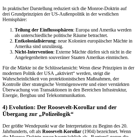
In praktischer Darstellung reduziert sich die Monroe-Doktrin auf
drei Grundprinzipien der US-Außenpolitik in der westlichen
Hemisphäre:
Teilung der Einflusssphären
: Europa und Amerika werden
als unterschiedliche politische Räume betrachtet.
Entkolonialisierung
: neue Kolonien europäischer Mächte in
Amerika sind unzulässig.
Nicht-Intervention
: Externe Mächte dürfen sich nicht in die
Angelegenheiten souveräner Staaten Amerikas einmischen.
Für die Märkte ist die Schlüsselansicht: Wenn diese Prinzipien in der
modernen Politik der USA „aktiviert“ werden, steigt die
Wahrscheinlichkeit von protektionistischen Maßnahmen, der
Kontrolle über strategische Vermögenswerte und einer verstärkten
Überwachung von Transaktionen in den Bereichen Infrastruktur,
Energie, Bergbau und Telekommunikation.
4) Evolution: Der Roosevelt-Korollar und der
Übergang zur „Polizeilogik“
Der größte Wendepunkt war die Interpretation zu Beginn des 20.
Jahrhunderts, oft als
Roosevelt-Korollar
(1904) bezeichnet. Wenn
die Monroe-Doktrin zuvor hauptsächlich als „Barriere“ gegen die