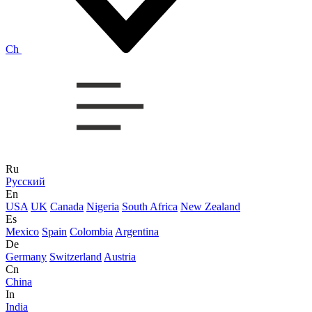
Ch
Ru
Русский
En
USA
UK
Canada
Nigeria
South Africa
New Zealand
Es
Mexico
Spain
Colombia
Argentina
De
Germany
Switzerland
Austria
Cn
China
In
India