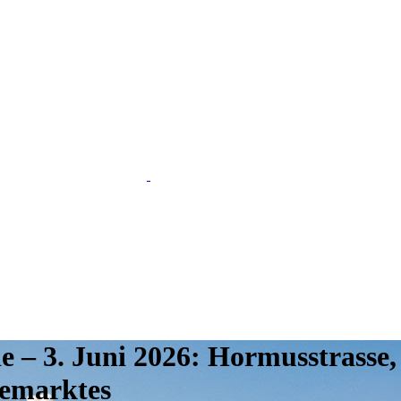
ie – 3. Juni 2026: Hormusstras
iemarktes