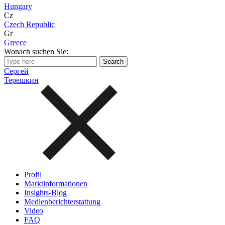
Hungary
Cz
Czech Republic
Gr
Greece
Wonach suchen Sie:
Сергей
Терешкин
Profil
Marktinformationen
Insights-Blog
Medienberichterstattung
Video
FAQ