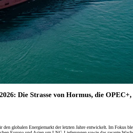
i 2026: Die Strasse von Hormus, die OPEC+,
ür den globalen Energiemarkt der letzten Jahre entwickelt. Im Fokus bl
hen Europa und Asien um LNG-Lieferungen sowie das rasante Wachstum