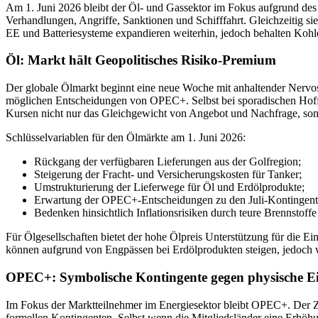
Am 1. Juni 2026 bleibt der Öl- und Gassektor im Fokus aufgrund des 
Verhandlungen, Angriffe, Sanktionen und Schifffahrt. Gleichzeitig sie
EE und Batteriesysteme expandieren weiterhin, jedoch behalten Kohle
Öl: Markt hält Geopolitisches Risiko-Premium
Der globale Ölmarkt beginnt eine neue Woche mit anhaltender Nervo
möglichen Entscheidungen von OPEC+. Selbst bei sporadischen Hoffn
Kursen nicht nur das Gleichgewicht von Angebot und Nachfrage, sond
Schlüsselvariablen für den Ölmärkte am 1. Juni 2026:
Rückgang der verfügbaren Lieferungen aus der Golfregion;
Steigerung der Fracht- und Versicherungskosten für Tanker;
Umstrukturierung der Lieferwege für Öl und Erdölprodukte;
Erwartung der OPEC+-Entscheidungen zu den Juli-Kontingent
Bedenken hinsichtlich Inflationsrisiken durch teure Brennstoffe
Für Ölgesellschaften bietet der hohe Ölpreis Unterstützung für die Ein
können aufgrund von Engpässen bei Erdölprodukten steigen, jedoch w
OPEC+: Symbolische Kontingente gegen physische 
Im Fokus der Marktteilnehmer im Energiesektor bleibt OPEC+. Der Zus
formellen Kontingenten. Selbst wenn die Mitgliedsländer eine Erhöh