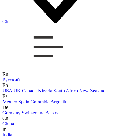
Ch
Ru
Русский
En
USA
UK
Canada
Nigeria
South Africa
New Zealand
Es
Mexico
Spain
Colombia
Argentina
De
Germany
Switzerland
Austria
Cn
China
In
India