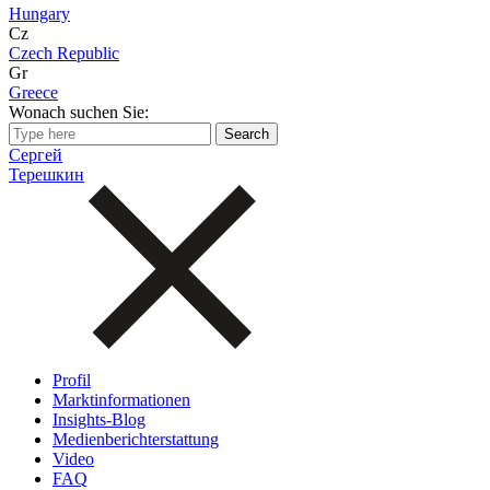
Hungary
Cz
Czech Republic
Gr
Greece
Wonach suchen Sie:
Сергей
Терешкин
Profil
Marktinformationen
Insights-Blog
Medienberichterstattung
Video
FAQ