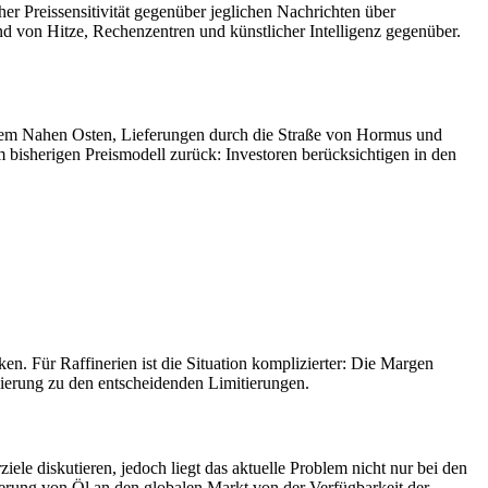
r Preissensitivität gegenüber jeglichen Nachrichten über
und von Hitze, Rechenzentren und künstlicher Intelligenz gegenüber.
 dem Nahen Osten, Lieferungen durch die Straße von Hormus und
isherigen Preismodell zurück: Investoren berücksichtigen in den
ken. Für Raffinerien ist die Situation komplizierter: Die Margen
ierung zu den entscheidenden Limitierungen.
e diskutieren, jedoch liegt das aktuelle Problem nicht nur bei den
erung von Öl an den globalen Markt von der Verfügbarkeit der