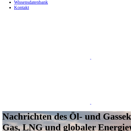
Wissensdatenbank
Kontakt
Nachrichten des Öl- und Gassek
Gas, LNG und globaler Energiew