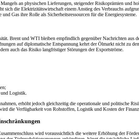
Mangels an physischen Lieferungen, steigender Risikoprämien und hohe
ht sich die Elektrizitätswirtschaft einem Anstieg des Verbrauchs aufgr
 und Gas ihre Rolle als Sicherheitsressourcen für die Energiesysteme.
sität. Brent und WTI bleiben empfindlich gegenüber Nachrichten aus
ungen auf diplomatische Entspannung kehrt der Ölmarkt nicht zu dem b
ern auch das Risiko langfristiger Störungen der Exportströme.
en;
 und Logistik.
nahmen, erhöht jedoch gleichzeitig die operationale und politische Risi
ird die Verfügbarkeit von Rohstoffen, Logistik und Kosten der Finanz
Einschränkungen
ammenschluss wird voraussichtlich die weitere Erhöhung der Förderziel
ung der Zielproduktionsmengen ankündigen, hängt die tatsächliche Lief