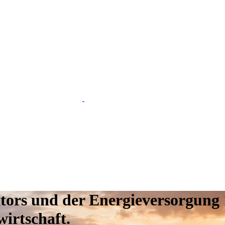
tors und der Energieversorgung 
irtschaft.