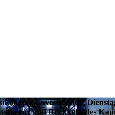
ikokapitalinvestitionen, Diensta
ntelligenz und Rückkehr des Kapi