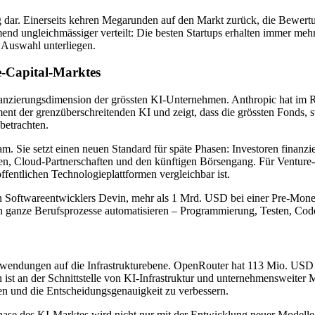
ltig dar. Einerseits kehren Megarunden auf den Markt zurück, die Bewe
hmend ungleichmässiger verteilt: Die besten Startups erhalten immer 
 Auswahl unterliegen.
e-Capital-Marktes
Finanzierungsdimension der grössten KI-Unternehmen. Anthropic hat i
 der grenzüberschreitenden KI und zeigt, dass die grössten Fonds, s
 betrachten.
m. Sie setzt einen neuen Standard für späte Phasen: Investoren finanzi
, Cloud-Partnerschaften und den künftigen Börsengang. Für Venture-C
ffentlichen Technologieplattformen vergleichbar ist.
men Softwareentwicklers Devin, mehr als 1 Mrd. USD bei einer Pre-Mo
ern ganze Berufsprozesse automatisieren – Programmierung, Testen,
ndungen auf die Infrastrukturebene. OpenRouter hat 113 Mio. USD in
t an der Schnittstelle von KI-Infrastruktur und unternehmensweiter Mo
en und die Entscheidungsgenauigkeit zu verbessern.
phase des KI-Marktes wird nicht nur mit der Entwicklung neuer Modell