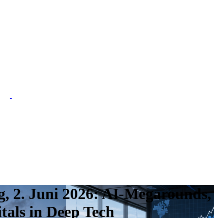
g, 2. Juni 2026: AI-Megarounds,
tals in Deep Tech