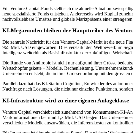
Für Venture-Capital-Fonds stellt sich die aktuelle Situation zwiespä
neue spezialisierte Fonds entstehen. Andererseits wird Kapital zune
nachvollziehbare Umsätze und globale Marktpräsenz einer strengeren
KI-Megarunden bleiben der Haupttreiber des Ventur
Die zentrale Nachricht für den Venture-Capital-Markt ist die neue 
965 Mrd. USD eingeworben. Dies verstärkt den Wettbewerb im Segment
Intelligenz weiterhin als Basisinfrastruktur der zukünftigen Wirtschaft
Die Runde von Anthropic ist nicht nur aufgrund ihrer Grösse bedeutsa
Wertschöpfungskette – Modelle, Rechenleistung, Unternehmenskunden
Unternehmen entsteht, die in ihrer Grössenordnung mit den grössten ö
Parallel dazu hat das KI-Startup Cognition, Entwickler des autono
Nachfrage nach Lösungen, die nicht nur einzelne Funktionen, sond
KI-Infrastruktur wird zu einer eigenen Anlageklasse
Venture Capital verschiebt sich zunehmend von Konsumenten-KI-Anwe
Marktinformationen bei rund 1,3 Mrd. USD liegen. Das Unternehmen is
verschiedene Modelle auszuwählen, die Inferenzkosten zu kontrollier
Für Investoren ist dies ein wichtiges Signal. Die nächste Wachstums