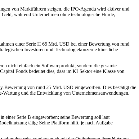
rtungen von Marktführern steigen, die IPO-Agenda wird aktiver und
mehr Geld, während Unternehmen ohne technologische Hürde,
m Rahmen einer Serie H 65 Mrd. USD bei einer Bewertung von rund
trategischen Investoren und Technologiekonzerne künstliche
eren nicht einfach ein Softwareprodukt, sondern die gesamte
apital-Fonds bedeutet dies, dass im KI-Sektor eine Klasse von
ney-Bewertung von rund 25 Mrd. USD eingeworben. Dies bestätigt die
 Code-Wartung und die Entwicklung von Unternehmensanwendungen.
 einer Serie B eingeworben; seine Bewertung soll laut
dellnutzung tätig: Seine Plattform hilft, je nach Aufgabe
e verbunden sein, sondern auch mit der Optimierung ihrer Nutzung.