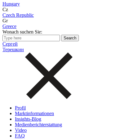
Hungary
Cz
Czech Republic
Gr
Greece
Wonach suchen Sie:
Сергей
Терешкин
Profil
Marktinformationen
Insights-Blog
Medienberichterstattung
Video
FAQ