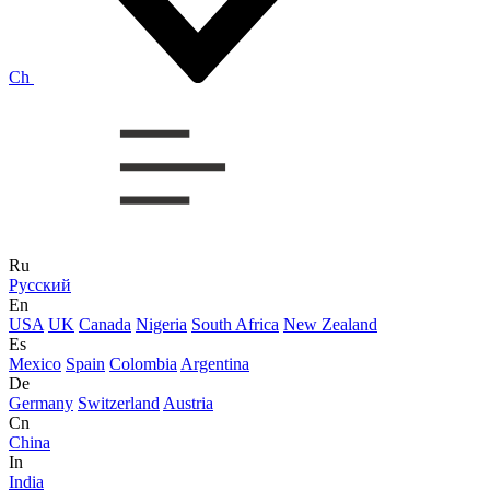
Ch
Ru
Русский
En
USA
UK
Canada
Nigeria
South Africa
New Zealand
Es
Mexico
Spain
Colombia
Argentina
De
Germany
Switzerland
Austria
Cn
China
In
India