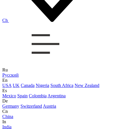
Ch
Ru
Русский
En
USA
UK
Canada
Nigeria
South Africa
New Zealand
Es
Mexico
Spain
Colombia
Argentina
De
Germany
Switzerland
Austria
Cn
China
In
India