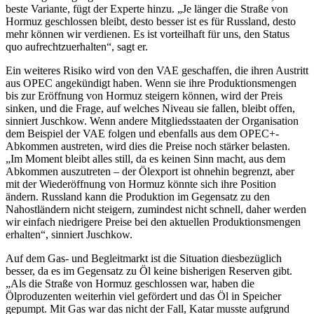
beste Variante, fügt der Experte hinzu. „Je länger die Straße von
Hormuz geschlossen bleibt, desto besser ist es für Russland, desto
mehr können wir verdienen. Es ist vorteilhaft für uns, den Status
quo aufrechtzuerhalten“, sagt er.
Ein weiteres Risiko wird von den VAE geschaffen, die ihren Austritt
aus OPEC angekündigt haben. Wenn sie ihre Produktionsmengen
bis zur Eröffnung von Hormuz steigern können, wird der Preis
sinken, und die Frage, auf welches Niveau sie fallen, bleibt offen,
sinniert Juschkow. Wenn andere Mitgliedsstaaten der Organisation
dem Beispiel der VAE folgen und ebenfalls aus dem OPEC+-
Abkommen austreten, wird dies die Preise noch stärker belasten.
„Im Moment bleibt alles still, da es keinen Sinn macht, aus dem
Abkommen auszutreten – der Ölexport ist ohnehin begrenzt, aber
mit der Wiederöffnung von Hormuz könnte sich ihre Position
ändern. Russland kann die Produktion im Gegensatz zu den
Nahostländern nicht steigern, zumindest nicht schnell, daher werden
wir einfach niedrigere Preise bei den aktuellen Produktionsmengen
erhalten“, sinniert Juschkow.
Auf dem Gas- und Begleitmarkt ist die Situation diesbezüglich
besser, da es im Gegensatz zu Öl keine bisherigen Reserven gibt.
„Als die Straße von Hormuz geschlossen war, haben die
Ölproduzenten weiterhin viel gefördert und das Öl in Speicher
gepumpt. Mit Gas war das nicht der Fall, Katar musste aufgrund