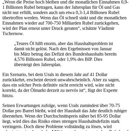
„Wenn die Preise hoch bleiben und die monatlichen Einnahmen 0,9-
1 Billionen Rubel betragen, kann der Jahresplan für Öl und Gas
nicht nur erfüllt, sondern auch um etwa 0,3-1,4 Billionen Rubel
übertroffen werden. Wenn das Öl schnell sinkt und die monatlichen
Einnahmen wieder auf 700-750 Milliarden Rubel zurückgehen,
wird der Plan erneut unter Druck geraten“, schätzte Vladimir
Tschernow.
„Teures Öl hilft enorm, aber das Haushaltsproblem ist
damit nicht gelöst. Nach den Ergebnissen von Januar
bis März betrug das Defizit des Bundeshaushalts bereits
4,576 Billionen Rubel, oder 1,9% des BIP. Dies
übersteigt den Jahresplan.
Ein Szenario, bei dem Urals in diesem Jahr auf 41 Dollar
zurückkehrt, erscheint derzeit unwahrscheinlich. Aber zu sagen,
dass ein solcher Preis definitiv nicht erreicht wird, wäre nicht
korrekt, da der Ölmarkt derzeit zu nervös ist“, fügt der Experte
hinzu.
Seinen Erwartungen zufolge, wenn Urals zumindest über 70-75
Dollar pro Barrel bleibt, wird der Haushalt das Jahr deutlich ruhiger
überstehen. Wenn der Durchschnittspreis näher bei 85-95 Dollar
liegt, wird dies das Risiko eines strengen Haushaltsdefizits stark
verringern. Doch diese Probleme vollständig zu lösen, wird