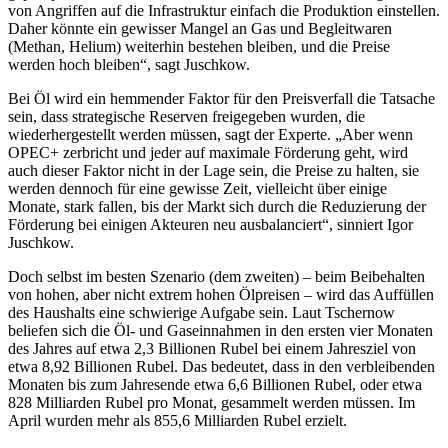
von Angriffen auf die Infrastruktur einfach die Produktion einstellen.
Daher könnte ein gewisser Mangel an Gas und Begleitwaren
(Methan, Helium) weiterhin bestehen bleiben, und die Preise
werden hoch bleiben“, sagt Juschkow.
Bei Öl wird ein hemmender Faktor für den Preisverfall die Tatsache
sein, dass strategische Reserven freigegeben wurden, die
wiederhergestellt werden müssen, sagt der Experte. „Aber wenn
OPEC+ zerbricht und jeder auf maximale Förderung geht, wird
auch dieser Faktor nicht in der Lage sein, die Preise zu halten, sie
werden dennoch für eine gewisse Zeit, vielleicht über einige
Monate, stark fallen, bis der Markt sich durch die Reduzierung der
Förderung bei einigen Akteuren neu ausbalanciert“, sinniert Igor
Juschkow.
Doch selbst im besten Szenario (dem zweiten) – beim Beibehalten
von hohen, aber nicht extrem hohen Ölpreisen – wird das Auffüllen
des Haushalts eine schwierige Aufgabe sein. Laut Tschernow
beliefen sich die Öl- und Gaseinnahmen in den ersten vier Monaten
des Jahres auf etwa 2,3 Billionen Rubel bei einem Jahresziel von
etwa 8,92 Billionen Rubel. Das bedeutet, dass in den verbleibenden
Monaten bis zum Jahresende etwa 6,6 Billionen Rubel, oder etwa
828 Milliarden Rubel pro Monat, gesammelt werden müssen. Im
April wurden mehr als 855,6 Milliarden Rubel erzielt.