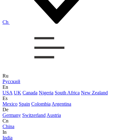
Ch
Ru
Русский
En
USA
UK
Canada
Nigeria
South Africa
New Zealand
Es
Mexico
Spain
Colombia
Argentina
De
Germany
Switzerland
Austria
Cn
China
In
India