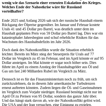
wenig wie das Szenario einer erneuten Eskalation des Krieges.
Welches Ende der Nahostkrise wäre für Russland
vorteilhafter?
Ende 2025 und Anfang 2026 sah sich der russische Haushalt einem
Rückgang der Ölpreise gegenüber. Im Januar und Februar kostete
Urals 41 und 45 Dollar pro Barrel, was deutlich unter dem im
Haushalt geplanten Preis von 59 Dollar pro Barrel lag. Dies war ein
katastrophaler Jahresbeginn und schuf erhebliche Risiken für das
Wachstum des Haushaltsdefizits im Jahr 2026.
Doch dank des Nahostkonflikts wurde die Situation erheblich
leichter. Bereits im März stieg der Steuerpreis für Urals auf 77
Dollar im Vergleich zu 45 im Februar, und im April könnte er auf 95
Dollar ansteigen. Im Mai könnte er sogar noch höher sein. Dies
führte im April zu einem Anstieg der Haushaltsgelder aus Öl und
Gas um fast 240 Milliarden Rubel im Vergleich zu März.
Dennoch ist es für das Finanzministerium noch zu früh, um sich
zurückzulehnen, da in diesem Jahr amerikanische Turbulenzen
erneut auftreten könnten. Zudem liegen die Öl- und Gaseinnahmen
im Vergleich zum Vorjahr niedriger. Russland benötigt nicht nur im
April Öl zu Preisen von 95 Dollar, sondern das ganze Jahr über.
Und das hängt stark davon ab, wie der Nahostkonflikt gelöst wird.
Die USA und der Iran versuchen, eine Einigung zu erzielen.