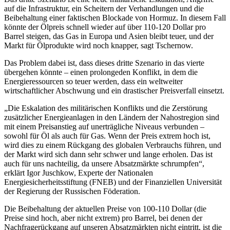
auf die Infrastruktur, ein Scheitern der Verhandlungen und die
Beibehaltung einer faktischen Blockade von Hormuz. In diesem Fall
könnte der Ölpreis schnell wieder auf über 110-120 Dollar pro
Barrel steigen, das Gas in Europa und Asien bleibt teuer, und der
Markt für Ölprodukte wird noch knapper, sagt Tschernow.
Das Problem dabei ist, dass dieses dritte Szenario in das vierte
übergehen könnte – einen prolongeden Konflikt, in dem die
Energieressourcen so teuer werden, dass ein weltweiter
wirtschaftlicher Abschwung und ein drastischer Preisverfall einsetzt.
„Die Eskalation des militärischen Konflikts und die Zerstörung
zusätzlicher Energieanlagen in den Ländern der Nahostregion sind
mit einem Preisanstieg auf unerträgliche Niveaus verbunden –
sowohl für Öl als auch für Gas. Wenn der Preis extrem hoch ist,
wird dies zu einem Rückgang des globalen Verbrauchs führen, und
der Markt wird sich dann sehr schwer und lange erholen. Das ist
auch für uns nachteilig, da unsere Absatzmärkte schrumpfen“,
erklärt Igor Juschkow, Experte der Nationalen
Energiesicherheitsstiftung (FNEB) und der Finanziellen Universität
der Regierung der Russischen Föderation.
Die Beibehaltung der aktuellen Preise von 100-110 Dollar (die
Preise sind hoch, aber nicht extrem) pro Barrel, bei denen der
Nachfragerückgang auf unseren Absatzmärkten nicht eintritt, ist die