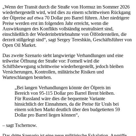
„Wenn der Transit durch die Straße von Hormuz im Sommer 2026
wiederhergestellt wird, wird dies zu einem schrittweisen Rückgang
der Ölpreise auf etwa 70 Dollar pro Barrel führen. Aber niedrigere
Preise werden erst im folgenden Jahr erreicht, wenn die
Auswirkungen des Konflikts vollständig neutralisiert sind,
einschließlich der Wiederinbetriebnahme von Ölförderstellen, die
derzeit stillgelegt sind“, sagt Sergey Tereshkin, Geschäftsführer von
Open Oil Market.
Das zweite Szenario sieht langwierige Verhandlungen und eine
teilweise Öffnung der Straße vor: Formell wird die
Schiffsbewegung schrittweise wiederhergestellt, jedoch bleiben
Versicherungen, Kontrollen, militärische Risiken und
Warteschlangen bestehen.
„Bei langen Verhandlungen könnte der Ölpreis im
Bereich von 95-115 Dollar pro Barrel Brent bleiben.
Für Russland wäre dies die bequemste Variante
hinsichtlich der Einnahmen, da die Preise für Urals bei
einem solchen Markt deutlich über den budgetierten 59
Dollar pro Barrel liegen können“,
– sagt Tschernow.
Das dritte Szenario ist eine neue militärische Eskalation, Angriffe