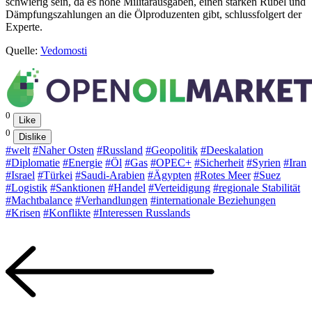
schwierig sein, da es hohe Militärausgaben, einen starken Rubel und
Dämpfungszahlungen an die Ölproduzenten gibt, schlussfolgert der
Experte.
Quelle:
Vedomosti
0
Like
0
Dislike
#welt
#Naher Osten
#Russland
#Geopolitik
#Deeskalation
#Diplomatie
#Energie
#Öl
#Gas
#OPEC+
#Sicherheit
#Syrien
#Iran
#Israel
#Türkei
#Saudi-Arabien
#Ägypten
#Rotes Meer
#Suez
#Logistik
#Sanktionen
#Handel
#Verteidigung
#regionale Stabilität
#Machtbalance
#Verhandlungen
#internationale Beziehungen
#Krisen
#Konflikte
#Interessen Russlands