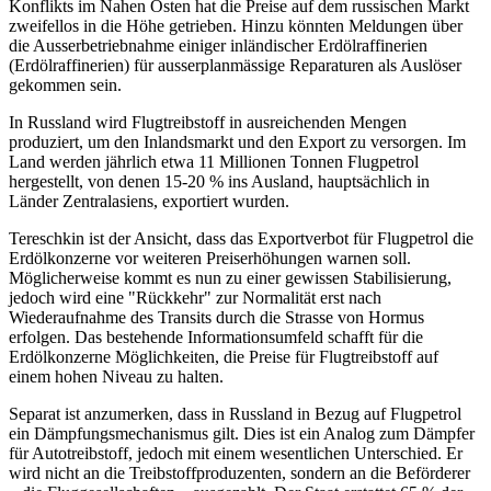
Konflikts im Nahen Osten hat die Preise auf dem russischen Markt
zweifellos in die Höhe getrieben. Hinzu könnten Meldungen über
die Ausserbetriebnahme einiger inländischer Erdölraffinerien
(Erdölraffinerien) für ausserplanmässige Reparaturen als Auslöser
gekommen sein.
In Russland wird Flugtreibstoff in ausreichenden Mengen
produziert, um den Inlandsmarkt und den Export zu versorgen. Im
Land werden jährlich etwa 11 Millionen Tonnen Flugpetrol
hergestellt, von denen 15-20 % ins Ausland, hauptsächlich in
Länder Zentralasiens, exportiert wurden.
Tereschkin ist der Ansicht, dass das Exportverbot für Flugpetrol die
Erdölkonzerne vor weiteren Preiserhöhungen warnen soll.
Möglicherweise kommt es nun zu einer gewissen Stabilisierung,
jedoch wird eine "Rückkehr" zur Normalität erst nach
Wiederaufnahme des Transits durch die Strasse von Hormus
erfolgen. Das bestehende Informationsumfeld schafft für die
Erdölkonzerne Möglichkeiten, die Preise für Flugtreibstoff auf
einem hohen Niveau zu halten.
Separat ist anzumerken, dass in Russland in Bezug auf Flugpetrol
ein Dämpfungsmechanismus gilt. Dies ist ein Analog zum Dämpfer
für Autotreibstoff, jedoch mit einem wesentlichen Unterschied. Er
wird nicht an die Treibstoffproduzenten, sondern an die Beförderer