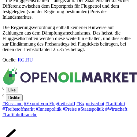
– die Fluggesellschaften – ausgezahlt. Der Staat erstattet 65 % der
Differenz zwischen dem Exportpreis für Flugpetrol und dem
festgelegten (von der Regierung bestimmten) Preis des
Inlandsmarktes.
Die Regierungsverordnung enthält keinerlei Hinweise auf
Zahlungen aus dem Dämpfungsmechanismus. Das heisst, die
Fluggesellschaften werden diese weiterhin erhalten, und dies sollte
zur Eindämmung des Preisanstiegs bei Flugtickets beitragen, bei
denen der Treibstoffanteil 25-35 % beträgt.
Quelle:
RG.RU
0
Like
0
Dislike
#Russland
#Export von Flugtreibstoff
#Exportverbot
#Luftfahrt
#Treibstoffmarkt
#Innenpolitik
#Preise
#Staatspolitik
#Wirtschaft
#Luftfahrtbranche