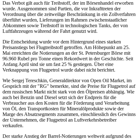
Das Verbot gilt auch für Treibstoff, der im Börsenhandel erworben
wurde. Ausgenommen sind Partien, die vor Inkrafttreten der
Verordnung über die zeitweilige Beschränkung in ein Zollverfahren
überführt wurden, Lieferungen im Rahmen zwischenstaatlicher
Abkommen sowie Treibstoff in technologischen Tanks, der von
Luftfahrzeugen während der Fahrt genutzt wird.
Die Entscheidung wurde vor dem Hintergrund eines starken
Preisanstiegs bei Flugtreibstoff getroffen. Am Höhepunkt am 25.
Mai erreichten die Notierungen an der St. Petersburger Börse mit
96.960 Rubel pro Tonne einen Rekordwert in der Geschichte. Seit
Anfang April sind sie um fast 25 % gestiegen. Über eine
Verknappung von Flugpetrol wurde dabei nicht berichtet.
Wie Sergej Tereschkin, Generaldirektor von Open Oil Market, im
Gespräch mit der "RG" bemerkte, sind die Preise für Flugpetrol auf
dem russischen Markt nicht stark von den Ölpreisen abhängig. Wie
auch bei Benzin und Diesel setzt sich der Endpreis für die
Verbraucher aus den Kosten für die Förderung und Verarbeitung
von Öl, den Transportkosten für Mineralölprodukte sowie der
Marge des Absatzsegments zusammen, einschliesslich des Gewinns
der Unternehmen, die Flugpetrol an Luftverkehrsbetreiber
verkaufen.
Der starke Anstieg der Barrel-Notierungen weltweit aufgrund des