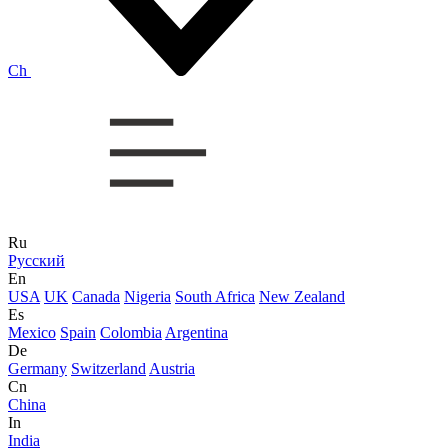
Ch
Ru
Русский
En
USA
UK
Canada
Nigeria
South Africa
New Zealand
Es
Mexico
Spain
Colombia
Argentina
De
Germany
Switzerland
Austria
Cn
China
In
India