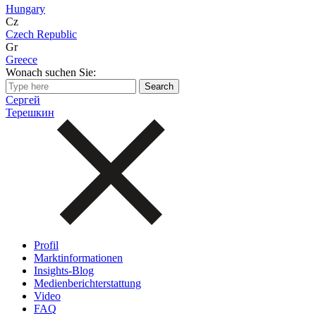
Hungary
Cz
Czech Republic
Gr
Greece
Wonach suchen Sie:
Сергей
Терешкин
Profil
Marktinformationen
Insights-Blog
Medienberichterstattung
Video
FAQ