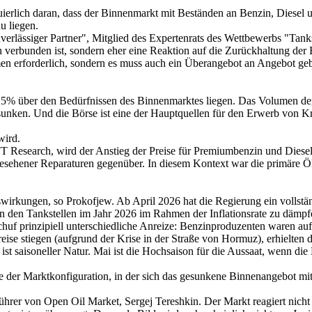
erlich daran, dass der Binnenmarkt mit Beständen an Benzin, Diesel un
u liegen.
uverlässiger Partner", Mitglied des Expertenrats des Wettbewerbs "Tank
en verbunden ist, sondern eher eine Reaktion auf die Zurückhaltung der B
hmen erforderlich, sondern es muss auch ein Überangebot an Angebot geb
15% über den Bedürfnissen des Binnenmarktes liegen. Das Volumen der
ken. Und die Börse ist eine der Hauptquellen für den Erwerb von Kraft
wird.
 Research, wird der Anstieg der Preise für Premiumbenzin und Diesel 
gesehener Reparaturen gegenüber. In diesem Kontext war die primäre Öl
wirkungen, so Prokofjew. Ab April 2026 hat die Regierung ein vollstän
 an den Tankstellen im Jahr 2026 im Rahmen der Inflationsrate zu däm
schuf prinzipiell unterschiedliche Anreize: Benzinproduzenten waren 
eise stiegen (aufgrund der Krise in der Straße von Hormuz), erhielten
ist saisoneller Natur. Mai ist die Hochsaison für die Aussaat, wenn die
olge der Marktkonfiguration, in der sich das gesunkene Binnenangebot mi
führer von Open Oil Market, Sergej Tereshkin. Der Markt reagiert nicht