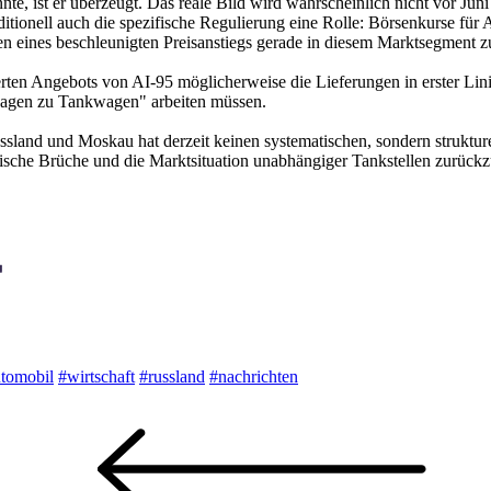
nte, ist er überzeugt. Das reale Bild wird wahrscheinlich nicht vor Juni
traditionell auch die spezifische Regulierung eine Rolle: Börsenkurse 
 eines beschleunigten Preisanstiegs gerade in diesem Marktsegment zuta
ten Angebots von AI-95 möglicherweise die Lieferungen in erster Linie 
wagen zu Tankwagen" arbeiten müssen.
ssland und Moskau hat derzeit keinen systematischen, sondern strukture
gistische Brüche und die Marktsituation unabhängiger Tankstellen zurückz
tomobil
#wirtschaft
#russland
#nachrichten