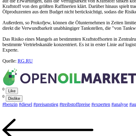
auf die Erwartungen, dass die Verfügbarkeit von Kraftstoff sinken kön
Kraftstoff von den größten Raffinerien klärt. Darüber hinaus spielt 
Ölproduzenten aus dem Budget nicht berücksichtigt, sodass die Risiken
Außerdem, so Prokofjew, können die Ölunternehmen in Zeiten limitier
direkt die Verwundbarkeit unabhängiger Tankstellen, die "von Tank
Das Risiko eines Mangels an bestimmten Kraftstoffsorten in Zentralru
bestimmte Vertriebskanäle konzentriert. Es ist in erster Linie auf lo
Experte.
Quelle:
RG.RU
0
Like
0
Dislike
#benzin
#diesel
#preisanstieg
#treibstoffpreise
#experten
#analyse
#au