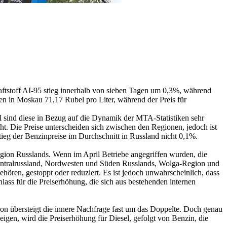
raftstoff AI-95 stieg innerhalb von sieben Tagen um 0,3%, während
en in Moskau 71,17 Rubel pro Liter, während der Preis für
el sind diese in Bezug auf die Dynamik der MTA-Statistiken sehr
t. Die Preise unterscheiden sich zwischen den Regionen, jedoch ist
stieg der Benzinpreise im Durchschnitt in Russland nicht 0,1%.
egion Russlands. Wenn im April Betriebe angegriffen wurden, die
Zentralrussland, Nordwesten und Süden Russlands, Wolga-Region und
ehören, gestoppt oder reduziert. Es ist jedoch unwahrscheinlich, dass
ass für die Preiserhöhung, die sich aus bestehenden internen
ion übersteigt die innere Nachfrage fast um das Doppelte. Doch genau
igen, wird die Preiserhöhung für Diesel, gefolgt von Benzin, die