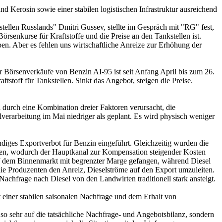
d Kerosin sowie einer stabilen logistischen Infrastruktur ausreichend
stellen Russlands" Dmitri Gussev, stellte im Gespräch mit "RG" fest,
örsenkurse für Kraftstoffe und die Preise an den Tankstellen ist.
en. Aber es fehlen uns wirtschaftliche Anreize zur Erhöhung der
 Börsenverkäufe von Benzin AI-95 ist seit Anfang April bis zum 26.
stoff für Tankstellen. Sinkt das Angebot, steigen die Preise.
durch eine Kombination dreier Faktoren verursacht, die
verarbeitung im Mai niedriger als geplant. Es wird physisch weniger
diges Exportverbot für Benzin eingeführt. Gleichzeitig wurden die
pfen, wodurch der Hauptkanal zur Kompensation steigender Kosten
auf dem Binnenmarkt mit begrenzter Marge gefangen, während Diesel
 die Produzenten den Anreiz, Dieselströme auf den Export umzuleiten.
 Nachfrage nach Diesel von den Landwirten traditionell stark ansteigt.
t einer stabilen saisonalen Nachfrage und dem Erhalt von
 so sehr auf die tatsächliche Nachfrage- und Angebotsbilanz, sondern