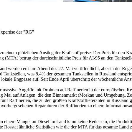
Expertise der "RG"
u einem plötzlichen Anstieg der Kraftstoffpreise. Der Preis für den K
g (MTA) betrug der durchschnittliche Preis für AI-95 an den Tankstell
Land werden erst am Abend des 27. Mai veröffentlicht, aber in der Reg
Tankstellen, was 8,4% der gesamten Tankstellen in Russland entsprich
en lokale Engpässe auf. Seit Ende April überschritt der wöchentliche An
er massive Angriffe mit Drohnen auf Raffinerien in der europäischen R
Anfang Mai auf Anlagen, die den Binnenmarkt (Moskau und Umgebung, 
fünf Raffinerien, die zu den größten Kraftstofflieferanten in Russland g
unvorhergesehenen Reparaturen der Raffinerien zu einem Informationsanl
 Von einem Mangel an Diesel im Land kann keine Rede sein, die Produkt
e Rosstat ähnliche Statistiken wie die der MTA für das gesamte Land ze