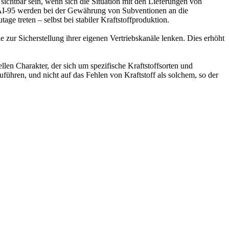
 sichtbar sein, wenn sich die Situation mit den Lieferungen von
für AI-95 werden bei der Gewährung von Subventionen an die
ge treten – selbst bei stabiler Kraftstoffproduktion.
zur Sicherstellung ihrer eigenen Vertriebskanäle lenken. Dies erhöht
llen Charakter, der sich um spezifische Kraftstoffsorten und
uführen, und nicht auf das Fehlen von Kraftstoff als solchem, so der