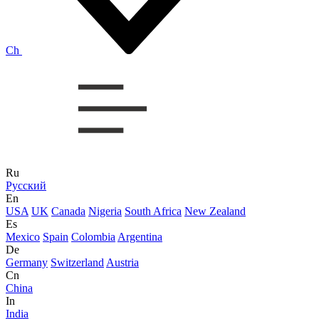
Ch
Ru
Русский
En
USA
UK
Canada
Nigeria
South Africa
New Zealand
Es
Mexico
Spain
Colombia
Argentina
De
Germany
Switzerland
Austria
Cn
China
In
India