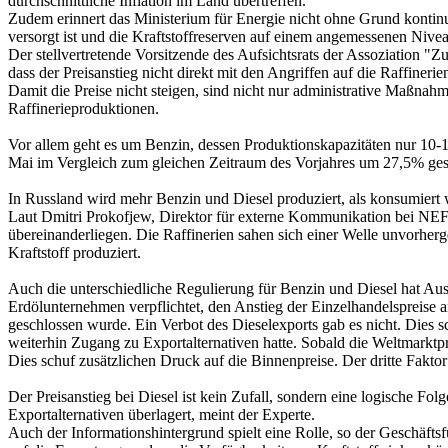
durchschnittliche Inflation im Land übertreffen.
Zudem erinnert das Ministerium für Energie nicht ohne Grund kontinui
versorgt ist und die Kraftstoffreserven auf einem angemessenen Nivea
Der stellvertretende Vorsitzende des Aufsichtsrats der Assoziation "Z
dass der Preisanstieg nicht direkt mit den Angriffen auf die Raffineri
Damit die Preise nicht steigen, sind nicht nur administrative Maßna
Raffinerieproduktionen.
Vor allem geht es um Benzin, dessen Produktionskapazitäten nur 10-
Mai im Vergleich zum gleichen Zeitraum des Vorjahres um 27,5% gesun
In Russland wird mehr Benzin und Diesel produziert, als konsumiert 
Laut Dmitri Prokofjew, Direktor für externe Kommunikation bei NEFT
übereinanderliegen. Die Raffinerien sahen sich einer Welle unvorher
Kraftstoff produziert.
Auch die unterschiedliche Regulierung für Benzin und Diesel hat Aus
Erdölunternehmen verpflichtet, den Anstieg der Einzelhandelspreise
geschlossen wurde. Ein Verbot des Dieselexports gab es nicht. Dies 
weiterhin Zugang zu Exportalternativen hatte. Sobald die Weltmarktpr
Dies schuf zusätzlichen Druck auf die Binnenpreise. Der dritte Faktor 
Der Preisanstieg bei Diesel ist kein Zufall, sondern eine logische F
Exportalternativen überlagert, meint der Experte.
Auch der Informationshintergrund spielt eine Rolle, so der Geschäfts