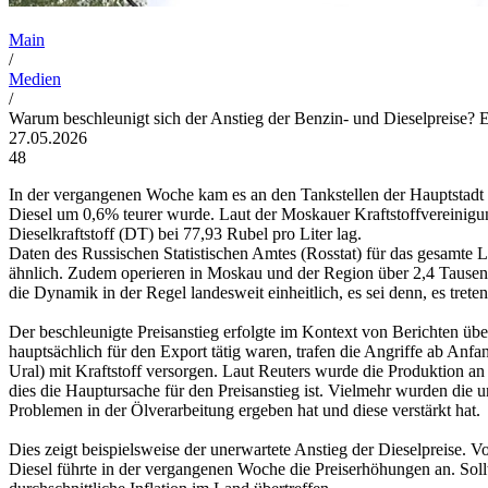
Main
/
Medien
/
Warum beschleunigt sich der Anstieg der Benzin- und Dieselpreise? 
27.05.2026
48
In der vergangenen Woche kam es an den Tankstellen der Hauptstadt z
Diesel um 0,6% teurer wurde. Laut der Moskauer Kraftstoffvereinigun
Dieselkraftstoff (DT) bei 77,93 Rubel pro Liter lag.
Daten des Russischen Statistischen Amtes (Rosstat) für das gesamte 
ähnlich. Zudem operieren in Moskau und der Region über 2,4 Tausend 
die Dynamik in der Regel landesweit einheitlich, es sei denn, es tret
Der beschleunigte Preisanstieg erfolgte im Kontext von Berichten üb
hauptsächlich für den Export tätig waren, trafen die Angriffe ab 
Ural) mit Kraftstoff versorgen. Laut Reuters wurde die Produktion an 
dies die Hauptursache für den Preisanstieg ist. Vielmehr wurden die 
Problemen in der Ölverarbeitung ergeben hat und diese verstärkt hat.
Dies zeigt beispielsweise der unerwartete Anstieg der Dieselpreise.
Diesel führte in der vergangenen Woche die Preiserhöhungen an. Sollt